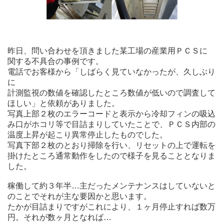
昨日、問い合わせを頂きました某工場の産業用ＰＣＳに
関する不具合の事例です。
電話でお客様から「しばらく見ていなかったが、久しぶり
に
計測監視の数値を確認したところ数値が低いので調査して
ほしい」と依頼がありました。
写真上部２枚のエラーコードと表示から冷却フィンの吸込
み口がホコリ等で目詰まりしていたことで、ＰＣＳ内部の
温度上昇が起こり異常停止したものでした。
写真下部２枚のとおり掃除を行い、リセットの上で運転を
掛けたところ通常動作をしたので様子を見ることとなりま
した。
稼働して約３年半…主だったメンテナンスはしていないと
のことでそれが主な要因かと思います。
たかが目詰まりですがこれにより、１ヶ月停止すれば数万
円。それが数ヶ月となれば…