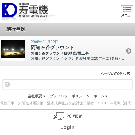
メニュー
施行事例
2008年11月22日
阿知ヶ谷グラウンド
阿知ヶ谷グラウンド照明灯設置工事
阿知ヶ谷グラウンド グランド照明 平成20年完成 {名称} 平成20年度阿知ヶ谷グラウンド照明...
ページのTOPへ
会社概要
プライバシーポリシー
ホーム
電気工事・太陽光発電設備・温水式床暖房の設計施工業者 ©2010 寿電機【静岡県島田市】
Login